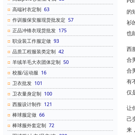
P
高端衬衣定制
63
的
作训服保安服现货批发定
57
衫
正品冲锋衣现货批发
175
也
职业装工作服定做
93
西
品质工程服装类定制
42
合
羊绒羊毛大衣团体定制
50
合
校服/运动服
16
有
卫衣批发
101
仅
卫衣量身定制
100
西服设计制作
121
让
棒球服定做
66
己
棒球服外套定制
72
来