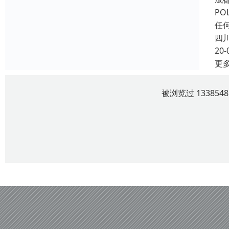
P
任
四
20-
更
被浏览过 13385
四川云上观曜服饰有限责任公司 版权所有