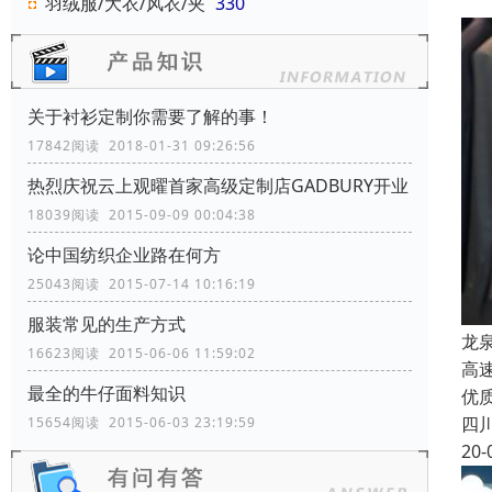
羽绒服/大衣/风衣/夹
330
关于衬衫定制你需要了解的事！
17842阅读 2018-01-31 09:26:56
热烈庆祝云上观曜首家高级定制店GADBURY开业
18039阅读 2015-09-09 00:04:38
论中国纺织企业路在何方
25043阅读 2015-07-14 10:16:19
服装常见的生产方式
龙
16623阅读 2015-06-06 11:59:02
高
最全的牛仔面料知识
优
四
15654阅读 2015-06-03 23:19:59
20-