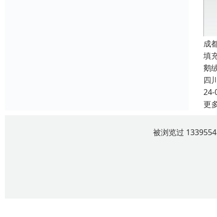
成
填
鹅
四
24-
更
被浏览过 13395
四川云上观曜服饰有限责任公司 版权所有