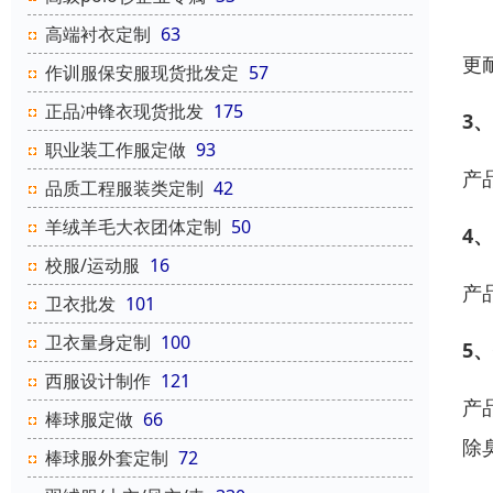
高端衬衣定制
63
更
作训服保安服现货批发定
57
正品冲锋衣现货批发
175
3
职业装工作服定做
93
产
品质工程服装类定制
42
羊绒羊毛大衣团体定制
50
4
校服/运动服
16
产
卫衣批发
101
卫衣量身定制
100
5
西服设计制作
121
产
棒球服定做
66
除
棒球服外套定制
72