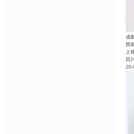
成
西
上
四
20-