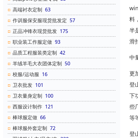
wi
高端衬衣定制
63
料
作训服保安服现货批发定
57
半
正品冲锋衣现货批发
175
滑
职业装工作服定做
93
品质工程服装类定制
42
中
羊绒羊毛大衣团体定制
50
更
校服/运动服
16
登
卫衣批发
101
下
卫衣量身定制
100
些
西服设计制作
121
等
棒球服定做
66
棒球服外套定制
72
登