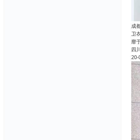
成
卫
靡
四
20-