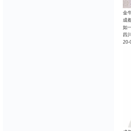
金
成
如
四
20-