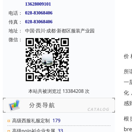
13628009101
电话：
028-83068406
传真：
028-83068406
地址：
中国·四川·成都·新都区服装产业园
微信：
价
所
一
本站共被浏览过 13384208 次
化
感
根据
高级西服礼服定制
179
br
高级polo衫企业专属
33