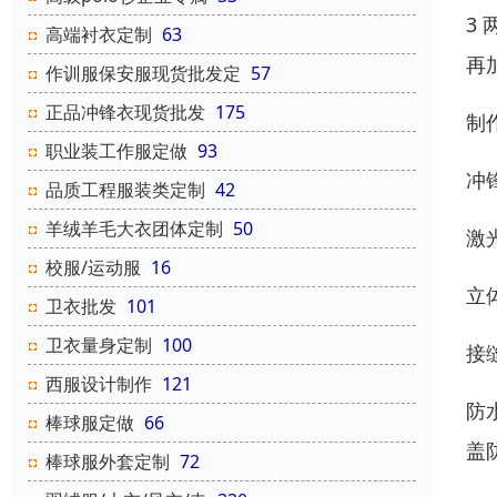
3
高端衬衣定制
63
再
作训服保安服现货批发定
57
正品冲锋衣现货批发
175
制
职业装工作服定做
93
冲
品质工程服装类定制
42
羊绒羊毛大衣团体定制
50
激
校服/运动服
16
立
卫衣批发
101
卫衣量身定制
100
接
西服设计制作
121
防
棒球服定做
66
盖
棒球服外套定制
72