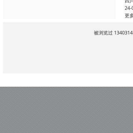
四
24-
更
被浏览过 13403
四川云上观曜服饰有限责任公司 版权所有