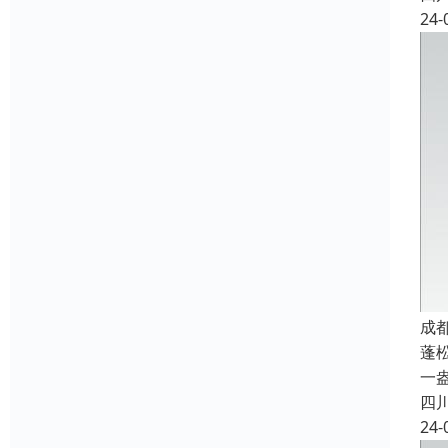
24-
成
蓬
一
四
24-