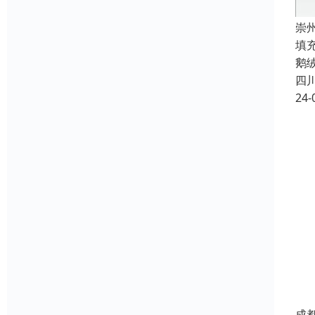
崇
填
鹅
四
24-
成