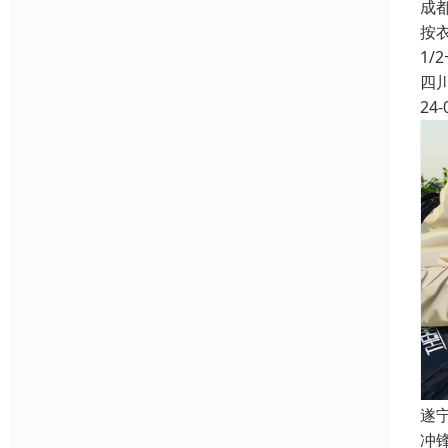
成
按
1
四
24-
遂
冲