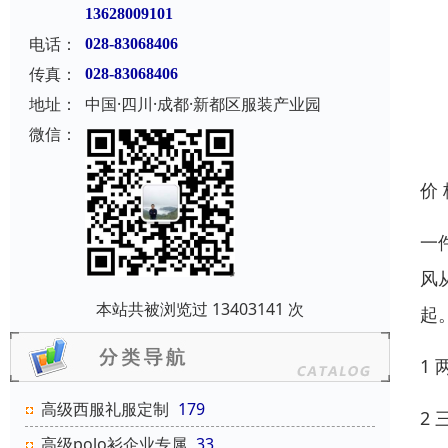
13628009101
电话：
028-83068406
传真：
028-83068406
地址：
中国·四川·成都·新都区服装产业园
微信：
价
一
风
本站共被浏览过 13403141 次
起
1
高级西服礼服定制
179
2
高级polo衫企业专属
33