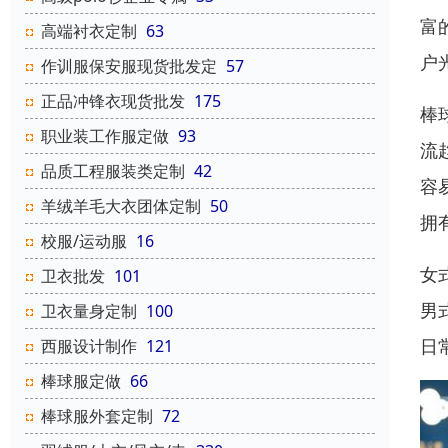
富
高端衬衣定制
63
户
作训服保安服现货批发定
57
正品冲锋衣现货批发
175
棒
职业装工作服定做
93
流
品质工程服装类定制
42
容
羊绒羊毛大衣团体定制
50
拥
校服/运动服
16
女
卫衣批发
101
男
卫衣量身定制
100
日
西服设计制作
121
棒球服定做
66
棒球服外套定制
72