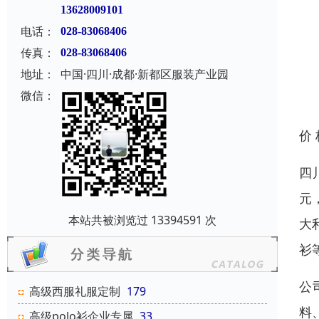
13628009101
电话：
028-83068406
传真：
028-83068406
地址：
中国·四川·成都·新都区服装产业园
微信：
价
四
元
本站共被浏览过 13394591 次
大
衫
公
高级西服礼服定制
179
料
高级polo衫企业专属
33