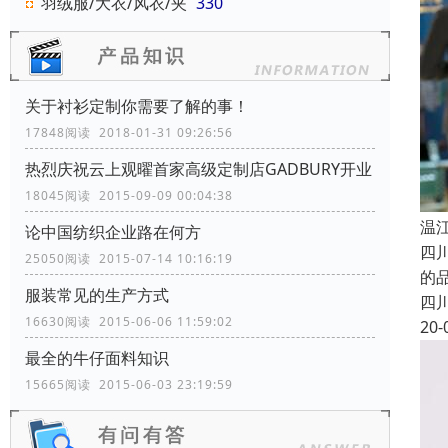
羽绒服/大衣/风衣/夹
330
关于衬衫定制你需要了解的事！
17848阅读 2018-01-31 09:26:56
热烈庆祝云上观曜首家高级定制店GADBURY开业
18045阅读 2015-09-09 00:04:38
温
论中国纺织企业路在何方
四
25050阅读 2015-07-14 10:16:19
的
服装常见的生产方式
四
16630阅读 2015-06-06 11:59:02
20-
最全的牛仔面料知识
15665阅读 2015-06-03 23:19:59